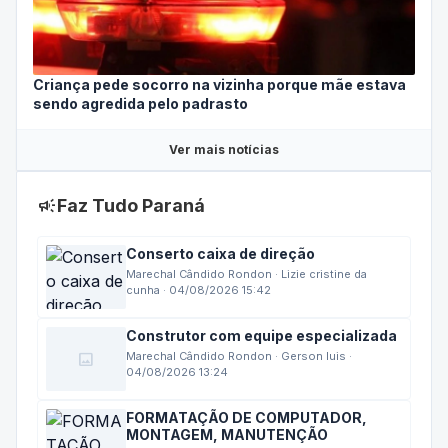
Criança pede socorro na vizinha porque mãe estava
sendo agredida pelo padrasto
Ver mais notícias
campaign
Faz Tudo Paraná
Conserto caixa de direção
Marechal Cândido Rondon · Lizie cristine da
cunha · 04/08/2026 15:42
Construtor com equipe especializada
image
Marechal Cândido Rondon · Gerson luis ·
04/08/2026 13:24
FORMATAÇÃO DE COMPUTADOR,
MONTAGEM, MANUTENÇÃO
Marechal Cândido Rondon · LUIZ FELIPE WITTER