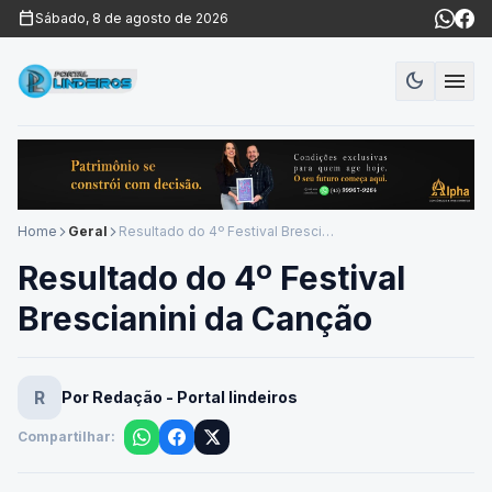
calendar_today
Sábado, 8 de agosto de 2026
menu
dark_mode
Modo es
Home
Geral
Resultado do 4º Festival Brescianini da Canção
arrow_forward_ios
arrow_forward_ios
Resultado do 4º Festival
Brescianini da Canção
R
Por Redação - Portal lindeiros
Compartilhar: