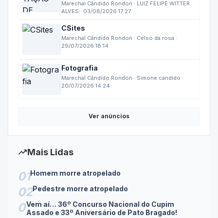
ALVES · 03/08/2026 17:27
CSites
Marechal Cândido Rondon · Celso da rosa ·
29/07/2026 18:14
Fotografia
Marechal Cândido Rondon · Simone candido ·
20/07/2026 14:24
Ver anúncios
trending_up
Mais Lidas
Homem morre atropelado
01
Pedestre morre atropelado
02
Vem aí… 36º Concurso Nacional do Cupim
0
Assado e 33º Aniversário de Pato Bragado!
3