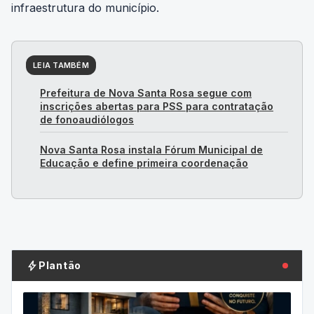
infraestrutura do município.
LEIA TAMBÉM
Prefeitura de Nova Santa Rosa segue com
inscrições abertas para PSS para contratação
de fonoaudiólogos
Nova Santa Rosa instala Fórum Municipal de
Educação e define primeira coordenação
bolt
Plantão