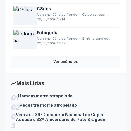
CSites
Marechal Cândido Rondon · Celso da rosa ·
29/07/2026 18:14
Fotografia
Marechal Cândido Rondon · Simone candido ·
20/07/2026 14:24
Ver anúncios
trending_up
Mais Lidas
Homem morre atropelado
01
Pedestre morre atropelado
02
Vem aí… 36º Concurso Nacional do Cupim
0
Assado e 33º Aniversário de Pato Bragado!
3