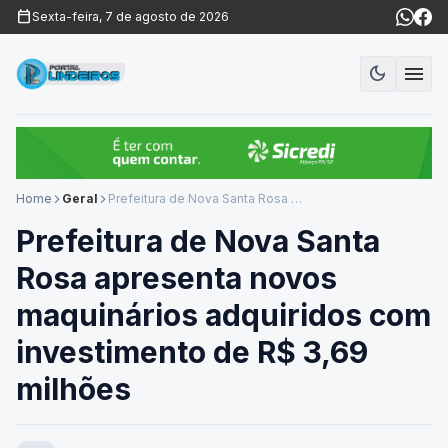
calendar_today
Sexta-feira, 7 de agosto de 2026
menu
dark_mode
Modo es
Home
Geral
Prefeitura de Nova Santa Rosa apresenta novos maquinários adquiridos com investimento de R$ 3,69 milhões
arrow_forward_ios
arrow_forward_ios
Prefeitura de Nova Santa
Rosa apresenta novos
maquinários adquiridos com
investimento de R$ 3,69
milhões