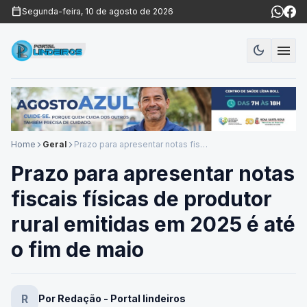
calendar_today
Segunda-feira, 10 de agosto de 2026
menu
dark_mode
Modo es
Home
Geral
Prazo para apresentar notas fiscais físicas de produtor rural emitidas em 2025 é até o fim de maio
arrow_forward_ios
arrow_forward_ios
Prazo para apresentar notas
fiscais físicas de produtor
rural emitidas em 2025 é até
o fim de maio
R
Por Redação - Portal lindeiros