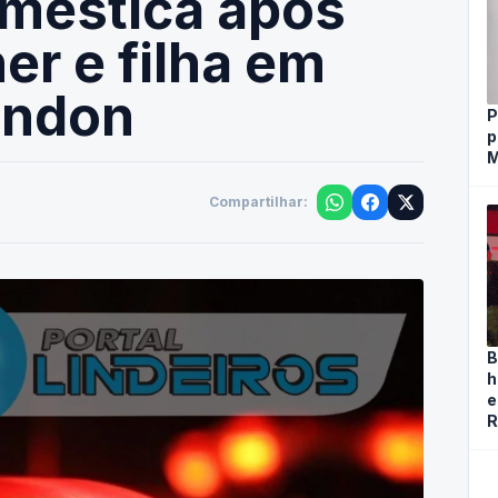
oméstica após
er e filha em
ondon
P
p
M
Compartilhar:
B
h
e
R