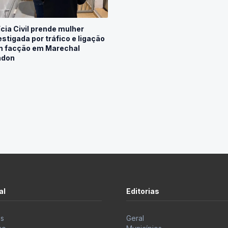
ícia Civil prende mulher
estigada por tráfico e ligação
 facção em Marechal
ndon
al
Editorias
s
Geral