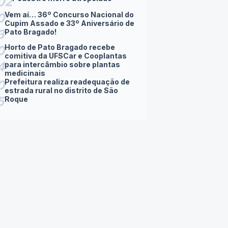
02
Vem aí… 36º Concurso Nacional do
0
Cupim Assado e 33º Aniversário de
3
Pato Bragado!
Horto de Pato Bragado recebe
0
comitiva da UFSCar e Cooplantas
4
para intercâmbio sobre plantas
medicinais
Prefeitura realiza readequação de
0
estrada rural no distrito de São
5
Roque