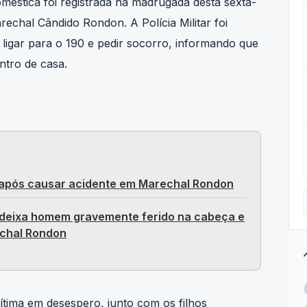
méstica foi registrada na madrugada desta sexta-
rechal Cândido Rondon. A Polícia Militar foi
ligar para o 190 e pedir socorro, informando que
ntro de casa.
pós causar acidente em Marechal Rondon
 deixa homem gravemente ferido na cabeça e
echal Rondon
tre
vítima em desespero, junto com os filhos