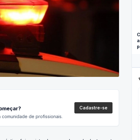
C
a
p
ca
Cadastre-se
começar?
 comunidade de profissionais.