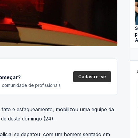
S
p
A
ca
Cadastre-se
começar?
 comunidade de profissionais.
e fato e esfaqueamento, mobilizou uma equipe da
arde deste domingo (24).
 policial se depatou com um homem sentado em