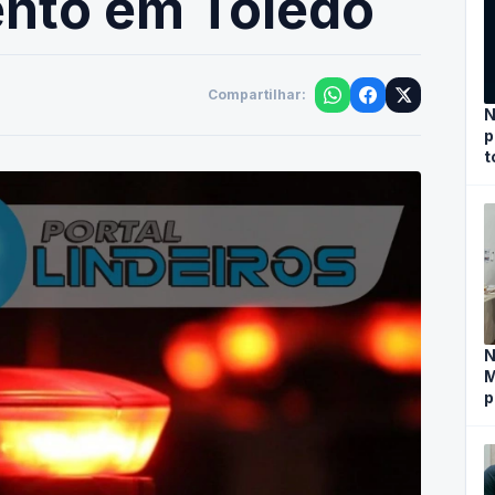
nto em Toledo
Compartilhar:
N
p
t
N
M
p