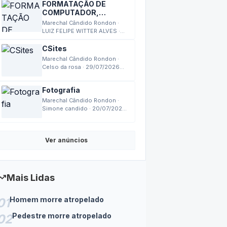
FORMATAÇÃO DE
COMPUTADOR,
MONTAGEM,
Marechal Cândido Rondon ·
MANUTENÇÃO
LUIZ FELIPE WITTER ALVES ·
03/08/2026 17:27
CSites
Marechal Cândido Rondon ·
Celso da rosa · 29/07/2026
18:14
Fotografia
Marechal Cândido Rondon ·
Simone candido · 20/07/2026
14:24
Ver anúncios
nding_up
Mais Lidas
Homem morre atropelado
01
Pedestre morre atropelado
02