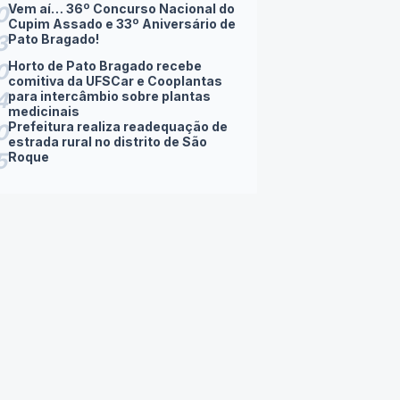
Vem aí… 36º Concurso Nacional do
0
Cupim Assado e 33º Aniversário de
3
Pato Bragado!
Horto de Pato Bragado recebe
0
comitiva da UFSCar e Cooplantas
4
para intercâmbio sobre plantas
medicinais
Prefeitura realiza readequação de
0
estrada rural no distrito de São
5
Roque