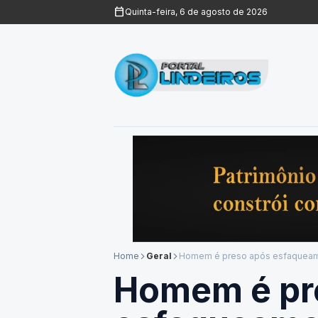
calendar_today
Quinta-feira, 6 de agosto de 2026
Home
Geral
Homem é preso após esfaquea
arrow_forward_ios
arrow_forward_ios
Homem é pr