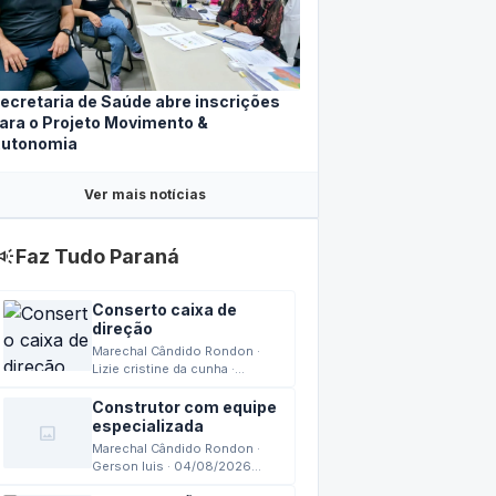
ecretaria de Saúde abre inscrições
ara o Projeto Movimento &
utonomia
Ver mais notícias
mpaign
Faz Tudo Paraná
Conserto caixa de
direção
Marechal Cândido Rondon ·
Lizie cristine da cunha ·
04/08/2026 15:42
Construtor com equipe
especializada
image
Marechal Cândido Rondon ·
Gerson luis · 04/08/2026
13:24