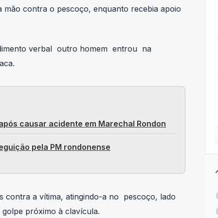
a mão contra o pescoço, enquanto recebia apoio
ndimento verbal outro homem entrou na
aca.
pós causar acidente em Marechal Rondon
seguição pela PM rondonense
tre
s contra a vítima, atingindo-a no pescoço, lado
 golpe próximo à clavícula.