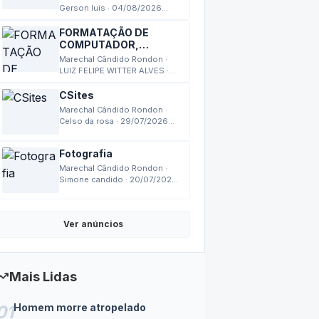
Gerson luis · 04/08/2026
13:24
FORMATAÇÃO DE
COMPUTADOR,
MONTAGEM,
Marechal Cândido Rondon ·
MANUTENÇÃO
LUIZ FELIPE WITTER ALVES ·
03/08/2026 17:27
CSites
Marechal Cândido Rondon ·
Celso da rosa · 29/07/2026
18:14
Fotografia
Marechal Cândido Rondon ·
Simone candido · 20/07/2026
14:24
Ver anúncios
nding_up
Mais Lidas
Homem morre atropelado
01