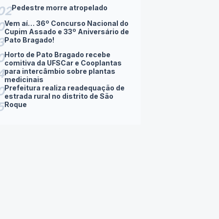
Pedestre morre atropelado
02
Vem aí… 36º Concurso Nacional do
0
Cupim Assado e 33º Aniversário de
3
Pato Bragado!
Horto de Pato Bragado recebe
0
comitiva da UFSCar e Cooplantas
4
para intercâmbio sobre plantas
medicinais
Prefeitura realiza readequação de
0
estrada rural no distrito de São
5
Roque