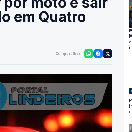
 por moto e sair
lo em Quatro
M
M
e
i
Compartilhar:
P
i
e