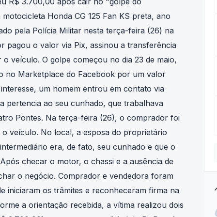
 R$ 3.700,00 após cair no "golpe do
a motocicleta Honda CG 125 Fan KS preta, ano
ado pela Polícia Militar nesta terça-feira (26) na
 pagou o valor via Pix, assinou a transferência
r o veículo. O golpe começou no dia 23 de maio,
to no Marketplace do Facebook por um valor
r interesse, um homem entrou em contato via
a pertencia ao seu cunhado, que trabalhava
o Pontes. Na terça-feira (26), o comprador foi
 o veículo. No local, a esposa do proprietário
 intermediário era, de fato, seu cunhado e que o
 Após checar o motor, o chassi e a ausência de
fechar o negócio. Comprador e vendedora foram
tre
de iniciaram os trâmites e reconheceram firma na
rme a orientação recebida, a vítima realizou dois