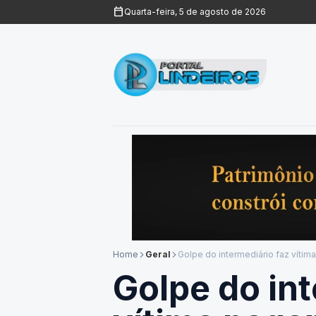
calendar_today
Quarta-feira, 5 de agosto de 2026
Home
Geral
arrow_forward_ios
arrow_forward_ios
Golpe do int