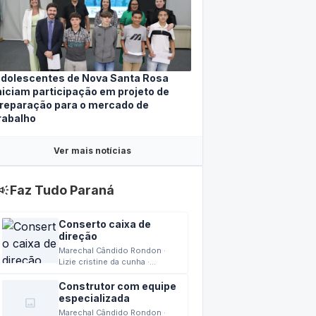
dolescentes de Nova Santa Rosa
niciam participação em projeto de
reparação para o mercado de
rabalho
Ver mais notícias
mpaign
Faz Tudo Paraná
Conserto caixa de
direção
Marechal Cândido Rondon ·
Lizie cristine da cunha ·
04/08/2026 15:42
Construtor com equipe
especializada
image
Marechal Cândido Rondon ·