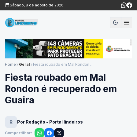
calendar_today
Sábado, 8 de agosto de 2026
menu
dark_mode
Modo es
Home
Geral
Fiesta roubado em Mal Rondon é recuperado em Guaira
arrow_forward_ios
arrow_forward_ios
Fiesta roubado em Mal
Rondon é recuperado em
Guaira
R
Por Redação - Portal lindeiros
Compartilhar: