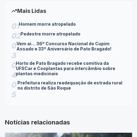
trending_up
Mais Lidas
Homem morre atropelado
01
Pedestre morre atropelado
02
Vem aí… 36º Concurso Nacional do Cupim
0
Assado e 33º Aniversário de Pato Bragado!
3
Horto de Pato Bragado recebe comitiva da
0
UFSCar e Cooplantas para intercâmbio sobre
4
plantas medicinais
Prefeitura realiza readequação de estrada rural
0
no distrito de São Roque
5
Notícias relacionadas