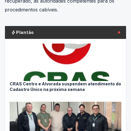
recuperado, às autoridades competentes para os
procedimentos cabíveis.
bolt
Plantão
CRAS Centro e Alvorada suspendem atendimento do
Cadastro Único na próxima semana