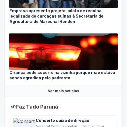
Empresa apresenta projeto-piloto de recolha
legalizada de carcaças suínas à Secretaria de
Agricultura de Marechal Rondon
Criança pede socorro na vizinha porque mãe estava
sendo agredida pelo padrasto
Ver mais notícias
campaign
Faz Tudo Paraná
Conserto caixa de direção
Marechal Cândido Rondon · Lizie cristine da