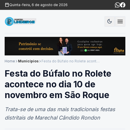
calendar_today
Quinta-feira, 6 de agosto de 2026
menu
dark_mode
Modo es
Home
Municípios
Festa do Búfalo no Rolete acontece no dia 10 de novembro em São Roque
arrow_forward_ios
arrow_forward_ios
Festa do Búfalo no Rolete
acontece no dia 10 de
novembro em São Roque
Trata-se de uma das mais tradicionais festas
distritais de Marechal Cândido Rondon