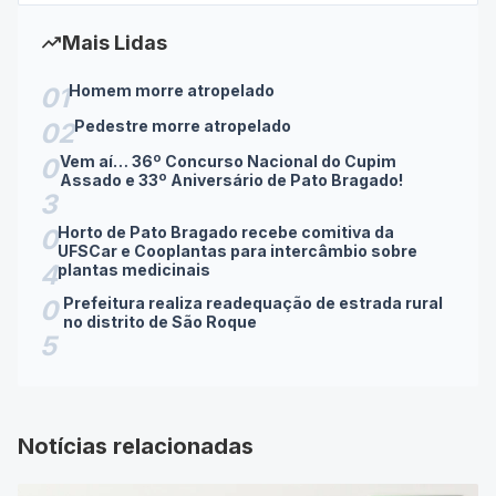
trending_up
Mais Lidas
Homem morre atropelado
01
Pedestre morre atropelado
02
Vem aí… 36º Concurso Nacional do Cupim
0
Assado e 33º Aniversário de Pato Bragado!
3
Horto de Pato Bragado recebe comitiva da
0
UFSCar e Cooplantas para intercâmbio sobre
4
plantas medicinais
Prefeitura realiza readequação de estrada rural
0
no distrito de São Roque
5
Notícias relacionadas