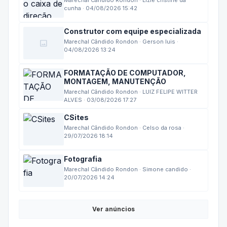
Marechal Cândido Rondon · Lizie cristine da
cunha · 04/08/2026 15:42
Construtor com equipe especializada
image
Marechal Cândido Rondon · Gerson luis ·
04/08/2026 13:24
FORMATAÇÃO DE COMPUTADOR,
MONTAGEM, MANUTENÇÃO
Marechal Cândido Rondon · LUIZ FELIPE WITTER
ALVES · 03/08/2026 17:27
CSites
Marechal Cândido Rondon · Celso da rosa ·
29/07/2026 18:14
Fotografia
Marechal Cândido Rondon · Simone candido ·
20/07/2026 14:24
Ver anúncios