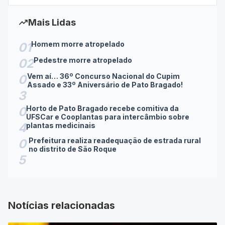
trending_up
Mais Lidas
Homem morre atropelado
01
Pedestre morre atropelado
02
Vem aí… 36º Concurso Nacional do Cupim
0
Assado e 33º Aniversário de Pato Bragado!
3
Horto de Pato Bragado recebe comitiva da
0
UFSCar e Cooplantas para intercâmbio sobre
4
plantas medicinais
Prefeitura realiza readequação de estrada rural
0
no distrito de São Roque
5
Notícias relacionadas