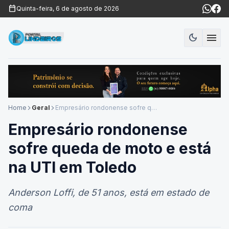
calendar_today
Quinta-feira, 6 de agosto de 2026
menu
dark_mode
Modo es
Home
Geral
Empresário rondonense sofre queda de moto e está na UTI em Toledo
arrow_forward_ios
arrow_forward_ios
Empresário rondonense
sofre queda de moto e está
na UTI em Toledo
Anderson Loffi, de 51 anos, está em estado de
coma