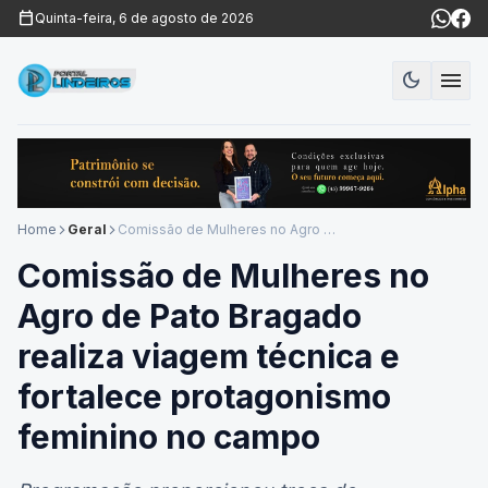
calendar_today
Quinta-feira, 6 de agosto de 2026
menu
dark_mode
Modo es
Home
Geral
Comissão de Mulheres no Agro de Pato Bragado realiza viagem técnica e fortalece protagonismo feminino no campo
arrow_forward_ios
arrow_forward_ios
Comissão de Mulheres no
Agro de Pato Bragado
realiza viagem técnica e
fortalece protagonismo
feminino no campo