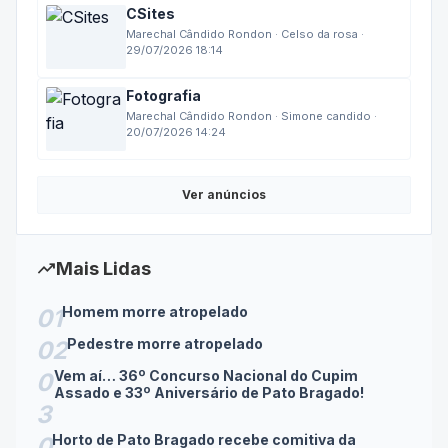
CSites
Marechal Cândido Rondon · Celso da rosa ·
29/07/2026 18:14
Fotografia
Marechal Cândido Rondon · Simone candido ·
20/07/2026 14:24
Ver anúncios
trending_up
Mais Lidas
Homem morre atropelado
01
Pedestre morre atropelado
02
Vem aí… 36º Concurso Nacional do Cupim
0
Assado e 33º Aniversário de Pato Bragado!
3
Horto de Pato Bragado recebe comitiva da
0