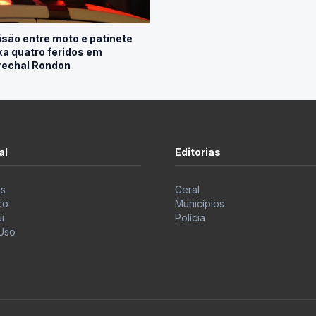
isão entre moto e patinete
xa quatro feridos em
echal Rondon
al
Editorias
s
Geral
co
Municípios
i
Polícia
Uso