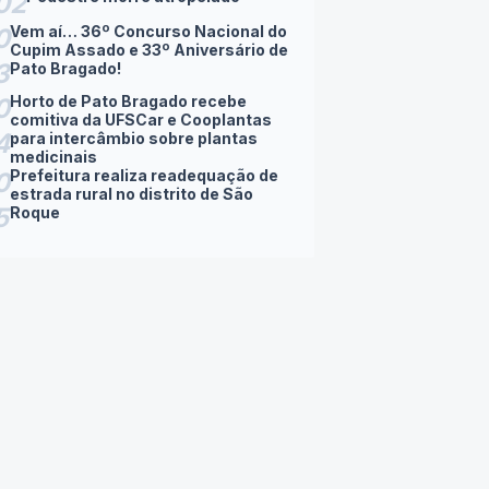
02
Vem aí… 36º Concurso Nacional do
0
Cupim Assado e 33º Aniversário de
3
Pato Bragado!
Horto de Pato Bragado recebe
0
comitiva da UFSCar e Cooplantas
4
para intercâmbio sobre plantas
medicinais
Prefeitura realiza readequação de
0
estrada rural no distrito de São
5
Roque