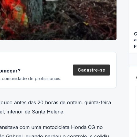
C
a
p
Cadastre-se
começar?
ca
 comunidade de profissionais.
pouco antes das 20 horas de ontem. quinta-feira
l, interior de Santa Helena.
transitava com uma motocicleta Honda CG no
ão Gabriel, quando perdeu o controle e colidiu