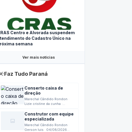
RAS Centro e Alvorada suspendem
tendimento do Cadastro Único na
róxima semana
Ver mais notícias
mpaign
Faz Tudo Paraná
Conserto caixa de
direção
Marechal Cândido Rondon ·
Lizie cristine da cunha ·
04/08/2026 15:42
Construtor com equipe
especializada
image
Marechal Cândido Rondon ·
Gerson luis · 04/08/2026