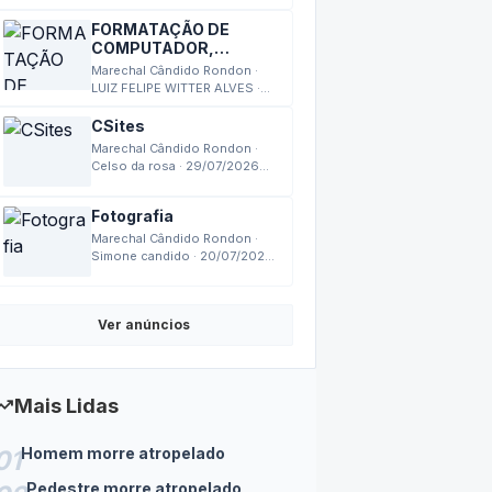
13:24
FORMATAÇÃO DE
COMPUTADOR,
MONTAGEM,
Marechal Cândido Rondon ·
MANUTENÇÃO
LUIZ FELIPE WITTER ALVES ·
03/08/2026 17:27
CSites
Marechal Cândido Rondon ·
Celso da rosa · 29/07/2026
18:14
Fotografia
Marechal Cândido Rondon ·
Simone candido · 20/07/2026
14:24
Ver anúncios
nding_up
Mais Lidas
Homem morre atropelado
01
Pedestre morre atropelado