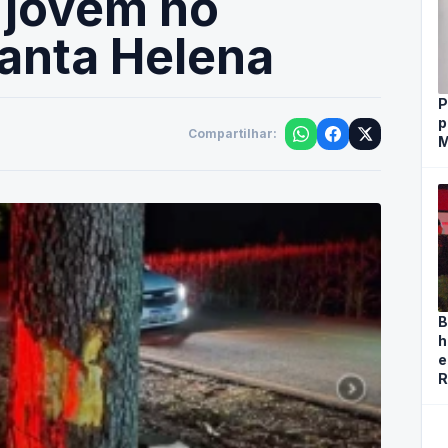
 jovem no
Santa Helena
P
p
Compartilhar:
M
B
h
e
R