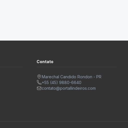
Contato
Marechal Candido Rondon - PR
+55 (45) 9880-6640
contato@portallindeiros.com