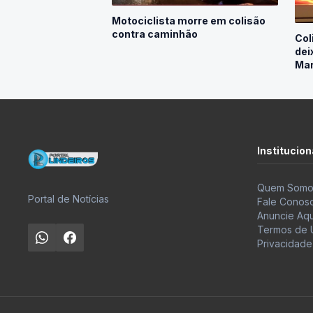
Motociclista morre em colisão
contra caminhão
Col
dei
Mar
Institucion
Quem Somo
Portal de Notícias
Fale Conos
Anuncie Aqu
Termos de 
Privacidade