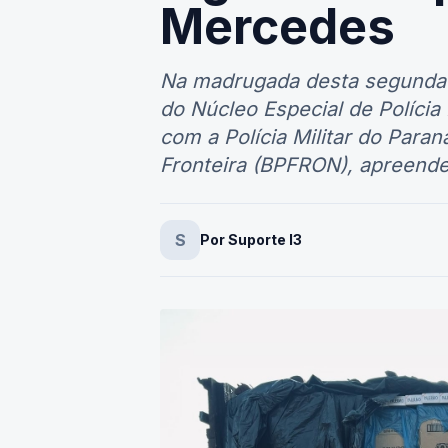
cigarros é 
Mercedes
Na madrugada desta segunda-fe
do Núcleo Especial de Políci
com a Polícia Militar do Paran
Fronteira (BPFRON), apreend
S
Por Suporte I3