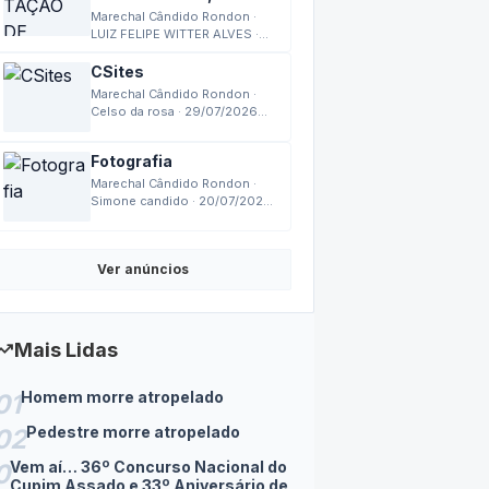
FORMATAÇÃO DE
COMPUTADOR,
MONTAGEM,
Marechal Cândido Rondon ·
MANUTENÇÃO
LUIZ FELIPE WITTER ALVES ·
03/08/2026 17:27
CSites
Marechal Cândido Rondon ·
Celso da rosa · 29/07/2026
18:14
Fotografia
Marechal Cândido Rondon ·
Simone candido · 20/07/2026
14:24
Ver anúncios
nding_up
Mais Lidas
Homem morre atropelado
01
Pedestre morre atropelado
02