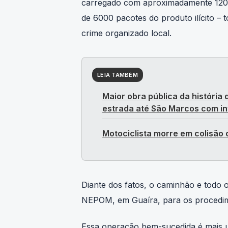
empreenderam fuga por mata fechad
carregado com aproximadamente 120 c
de 6000 pacotes do produto ilícito – 
crime organizado local.
LEIA TAMBÉM
Maior obra pública da história
estrada até São Marcos com in
Motociclista morre em colisão
Diante dos fatos, o caminhão e todo o
NEPOM, em Guaíra, para os procedime