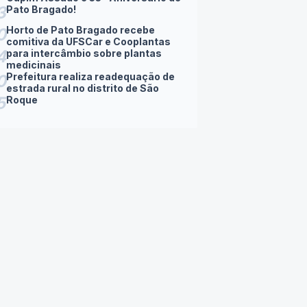
Vem aí… 36º Concurso Nacional do
0
Cupim Assado e 33º Aniversário de
3
Pato Bragado!
Horto de Pato Bragado recebe
0
comitiva da UFSCar e Cooplantas
4
para intercâmbio sobre plantas
medicinais
Prefeitura realiza readequação de
0
estrada rural no distrito de São
5
Roque