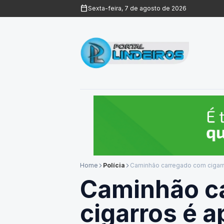
calendar_today
Sexta-feira, 7 de agosto de 2026
Home
Polícia
Caminhão carregado com cigar
arrow_forward_ios
arrow_forward_ios
Caminhão c