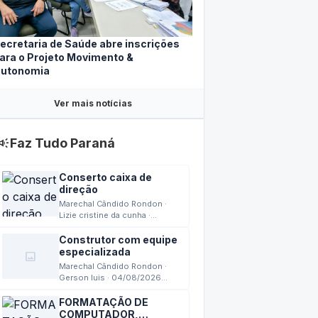
ecretaria de Saúde abre inscrições
ara o Projeto Movimento &
utonomia
Ver mais notícias
mpaign
Faz Tudo Paraná
Conserto caixa de
direção
Marechal Cândido Rondon ·
Lizie cristine da cunha ·
04/08/2026 15:42
Construtor com equipe
especializada
image
Marechal Cândido Rondon ·
Gerson luis · 04/08/2026
13:24