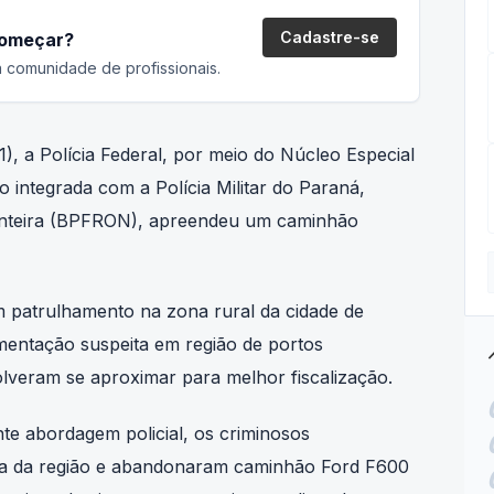
Cadastre-se
começar?
 comunidade de profissionais.
), a Polícia Federal, por meio do Núcleo Especial
 integrada com a Polícia Militar do Paraná,
ronteira (BPFRON), apreendeu um caminhão
m patrulhamento na zona rural da cidade de
ntação suspeita em região de portos
tre
olveram se aproximar para melhor fiscalização.
e abordagem policial, os criminosos