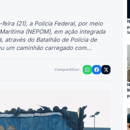
apreendido em
N
ira (21), a Polícia Federal, por meio
p
a Marítima (NEPOM), em ação integrada
t
á, através do Batalhão de Polícia de
eu um caminhão carregado com...
Compartilhar:
N
M
p