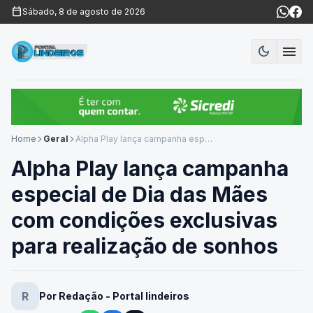
calendar_today
Sábado, 8 de agosto de 2026
menu
dark_mode
Modo es
Home
Geral
Alpha Play lança campanha especial de Dia das Mães com condições exclusivas para realização de sonhos
arrow_forward_ios
arrow_forward_ios
Alpha Play lança campanha
especial de Dia das Mães
com condições exclusivas
para realização de sonhos
R
Por Redação - Portal lindeiros