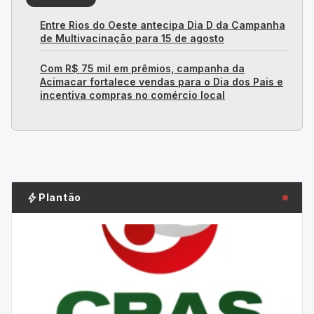
LEIA TAMBÉM
Entre Rios do Oeste antecipa Dia D da Campanha
de Multivacinação para 15 de agosto
Com R$ 75 mil em prêmios, campanha da
Acimacar fortalece vendas para o Dia dos Pais e
incentiva compras no comércio local
bolt
Plantão