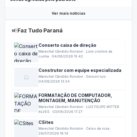
sendo agredida pelo padrasto
Ver mais notícias
campaign
Faz Tudo Paraná
Conserto caixa de direção
Marechal Cândido Rondon · Lizie cristine da
cunha · 04/08/2026 15:42
Construtor com equipe especializada
image
Marechal Cândido Rondon · Gerson luis ·
04/08/2026 13:24
FORMATAÇÃO DE COMPUTADOR,
MONTAGEM, MANUTENÇÃO
Marechal Cândido Rondon · LUIZ FELIPE WITTER
ALVES · 03/08/2026 17:27
CSites
Marechal Cândido Rondon · Celso da rosa ·