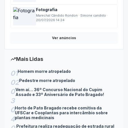
29/07/2026 18:14
Fotografia
Marechal Cândido Rondon · Simone candido ·
20/07/2026 14:24
Ver anúncios
trending_up
Mais Lidas
Homem morre atropelado
01
Pedestre morre atropelado
02
Vem aí… 36º Concurso Nacional do Cupim
0
Assado e 33º Aniversário de Pato Bragado!
3
Horto de Pato Bragado recebe comitiva da
0
UFSCar e Cooplantas para intercâmbio sobre
4
plantas medicinais