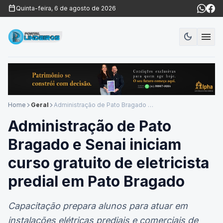
calendar_today
Quinta-feira, 6 de agosto de 2026
menu
dark_mode
Modo es
Home
Geral
Administração de Pato Bragado e Senai iniciam curso gratuito de eletricista predial em Pato Bragado
arrow_forward_ios
arrow_forward_ios
Administração de Pato
Bragado e Senai iniciam
curso gratuito de eletricista
predial em Pato Bragado
Capacitação prepara alunos para atuar em
instalações elétricas prediais e comerciais de