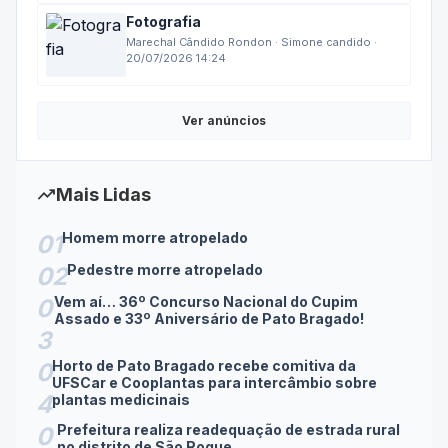
Fotografia
Marechal Cândido Rondon · Simone candido ·
20/07/2026 14:24
Ver anúncios
trending_up
Mais Lidas
Homem morre atropelado
01
Pedestre morre atropelado
02
Vem aí… 36º Concurso Nacional do Cupim
0
Assado e 33º Aniversário de Pato Bragado!
3
Horto de Pato Bragado recebe comitiva da
0
UFSCar e Cooplantas para intercâmbio sobre
4
plantas medicinais
Prefeitura realiza readequação de estrada rural
0
no distrito de São Roque