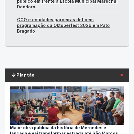
público em frente à Escola Municipal Marechal
Deodoro
CCO e entidades parceiras definem
programação da Oktoberfest 2026 em Pato
Bragado
bolt
Plantão
Maior obra pública da história de Mercedes é
lançada e vai transformar estrada até São Marcos