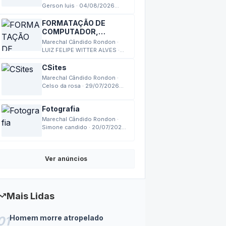
Gerson luis · 04/08/2026
13:24
FORMATAÇÃO DE
COMPUTADOR,
MONTAGEM,
Marechal Cândido Rondon ·
MANUTENÇÃO
LUIZ FELIPE WITTER ALVES ·
03/08/2026 17:27
CSites
Marechal Cândido Rondon ·
Celso da rosa · 29/07/2026
18:14
Fotografia
Marechal Cândido Rondon ·
Simone candido · 20/07/2026
14:24
Ver anúncios
nding_up
Mais Lidas
Homem morre atropelado
01