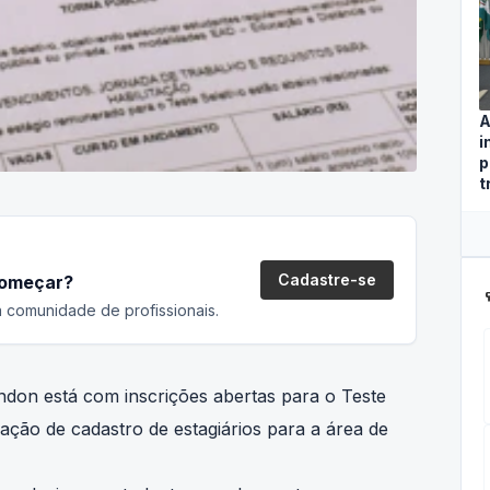
A
i
p
t
Cadastre-se
começar?
ca
 comunidade de profissionais.
ndon está com inscrições abertas para o Teste
ação de cadastro de estagiários para a área de