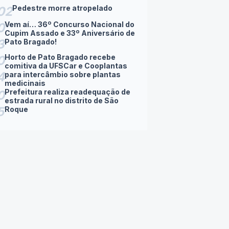
Pedestre morre atropelado
02
Vem aí… 36º Concurso Nacional do
0
Cupim Assado e 33º Aniversário de
3
Pato Bragado!
Horto de Pato Bragado recebe
0
comitiva da UFSCar e Cooplantas
4
para intercâmbio sobre plantas
medicinais
Prefeitura realiza readequação de
0
estrada rural no distrito de São
5
Roque