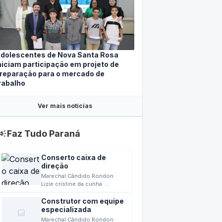
dolescentes de Nova Santa Rosa
niciam participação em projeto de
reparação para o mercado de
rabalho
Ver mais notícias
mpaign
Faz Tudo Paraná
Conserto caixa de
direção
Marechal Cândido Rondon ·
Lizie cristine da cunha ·
04/08/2026 15:42
Construtor com equipe
especializada
image
Marechal Cândido Rondon ·