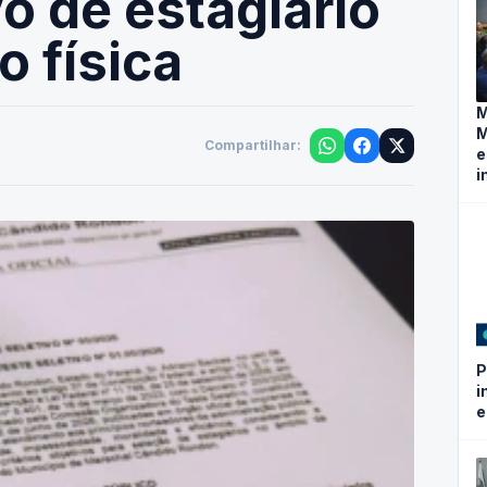
vo de estagiário
 física
M
M
Compartilhar:
e
i
P
i
e