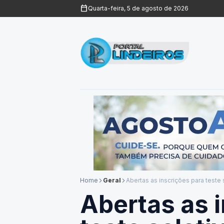
calendar_today
Quarta-feira, 5 de agosto de 2026
Home
Geral
Abertas as inscrições para teste
arrow_forward_ios
arrow_forward_ios
Abertas as 