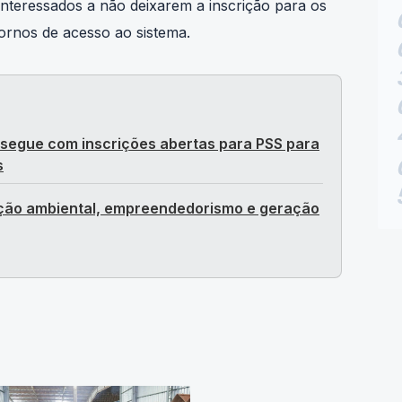
interessados a não deixarem a inscrição para os
stornos de acesso ao sistema.
 segue com inscrições abertas para PSS para
s
ação ambiental, empreendedorismo e geração